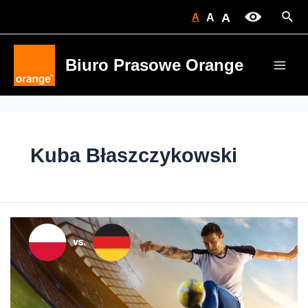
Skip
Sear
A
A
A
to
content
Biuro Prasowe Orange
Main
Men
Kuba Błaszczykowski