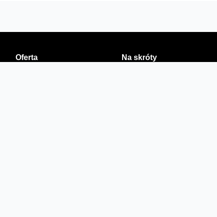
Oferta
Na skróty
Przedłuż umowę
Regulaminy i cenniki
Przenieś numer
Roaming i połączenia
Internet
międzynarodowe
Orange Flex
Poradnik Orange
Offers for foreigners
Status urządzenia na raty
Zgłoś niebezpieczne treści
Sprawdź mapę zasięgu
Konta