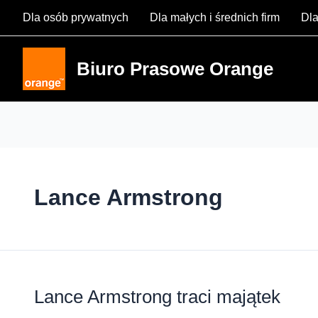
Skip
Dla osób prywatnych
Dla małych i średnich firm
Dla
to
content
Biuro Prasowe Orange
Lance Armstrong
Lance Armstrong traci majątek