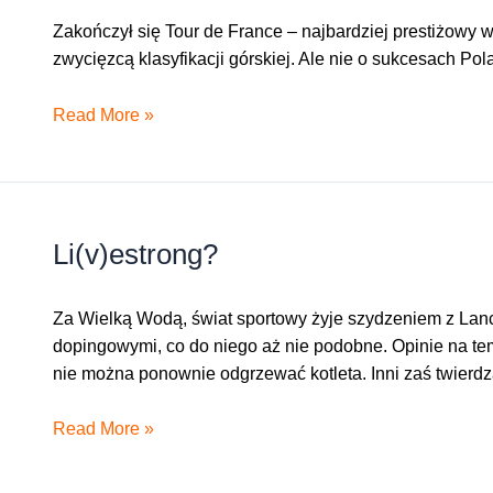
Zakończył się Tour de France – najbardziej prestiżowy w
zwycięzcą klasyfikacji górskiej. Ale nie o sukcesach Po
Lance
Read More »
Armstrong
traci
majątek
Li(v)estrong?
Za Wielką Wodą, świat sportowy żyje szydzeniem z Lance
dopingowymi, co do niego aż nie podobne. Opinie na te
nie można ponownie odgrzewać kotleta. Inni zaś twierd
Li(v)estrong?
Read More »