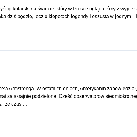
yścig kolarski na świecie, który w Polsce oglądaliśmy z wypiek
laka dziś będzie, lecz o kłopotach legendy i oszusta w jednym 
’a Armstronga. W ostatnich dniach, Amerykanin zapowiedział, ż
mat są skrajnie podzielone. Część obserwatorów siedmiokrotne
zą, że czas …