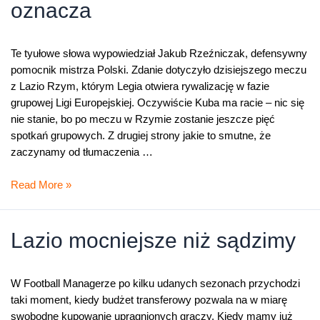
oznacza
Te tyułowe słowa wypowiedział Jakub Rzeźniczak, defensywny
pomocnik mistrza Polski. Zdanie dotyczyło dzisiejszego meczu
z Lazio Rzym, którym Legia otwiera rywalizację w fazie
grupowej Ligi Europejskiej. Oczywiście Kuba ma racie – nic się
nie stanie, bo po meczu w Rzymie zostanie jeszcze pięć
spotkań grupowych. Z drugiej strony jakie to smutne, że
zaczynamy od tłumaczenia …
Porażka
Read More »
nic
wielkiego
nie
Lazio mocniejsze niż sądzimy
oznacza
W Football Managerze po kilku udanych sezonach przychodzi
taki moment, kiedy budżet transferowy pozwala na w miarę
swobodne kupowanie upragnionych graczy. Kiedy mamy już