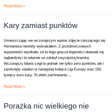
Legia-
Read More »
Europa
0:2
=
Kary zamiast punktów
3
mln
Umieszczając we wczorajszym wpisie zdjęcie cieszącego się
Hernanesa niestety wykrakałem. Z przedmeczowych
wypowiedzi wynikało, że to tego gracza legioniści obawiali się
najbardziej i to właśnie on zdobył zwycięską bramkę.
Wczorajszy bilans Legii to jednak nie tylko zero punktów, ale i
zamknięty stadion w następnej kolejce Ligi Europy oraz 150
tysięcy euro kary. To efekt zachowania …
Kary
Read More »
zamiast
punktów
Porażka nic wielkiego nie