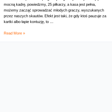
mocną kadrę, powiedzmy, 25 piłkarzy, a kasa jest pełna,
możemy zacząć sprowadzać młodych graczy, wyszukanych
przez naszych skautów. Efekt jest taki, że gdy ktoś pauzuje za
kartki albo łapie kontuzję, to …
Lazio
Read More »
mocniejsze
niż
sądzimy
Zakończony warszawski sen
Czekaliśmy lat 17, poczekamy przynajmniej kolejny rok.
Champions Legaue znów bez polskiej drużyny. Na osłodę
Legionistów czeka teraz rywalizacja w fazie grupowej Ligi
Europejskiej – przy czym wcale nie będzie tam drużyn
łatwiejszych niż Steua. Za to pieniądze i prestiż na pewno
mniejszy. Nie można było wczoraj odmówić warszawskiej
drużynie charakteru, woli walki czy też …