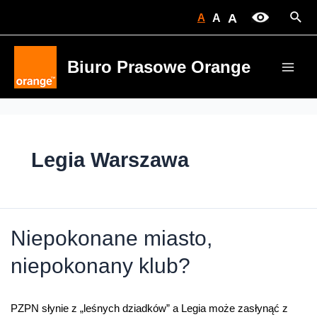
Skip
Sear
A
A
A
to
content
Biuro Prasowe Orange
Main
Men
Legia Warszawa
Niepokonane miasto,
niepokonany klub?
PZPN słynie z „leśnych dziadków” a Legia może zasłynąć z