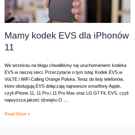
Mamy kodek EVS dla iPhonów
11
We wrześniu na blogu chwaliliśmy się uruchomieniem kodeka
EVS w naszej sieci. Przeczytacie o tym tutaj: Kodek EVS w
VoLTE i WiFi Calling Orange Polska. Teraz do listy telefonów,
które obsługują EVS dołączają najnowsze smartfony Apple,
czyli iPhone 11, 11 Pro i 11 Pro Max oraz LG G7 Fit. EVS, czyli
najwyższa jakość dźwięku O …
Mamy
Read More »
kodek
EVS
dla