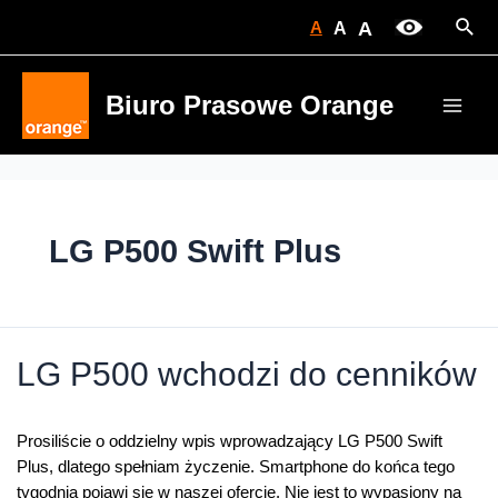
Skip
Sear
A
A
A
to
content
Biuro Prasowe Orange
Main
Men
LG P500 Swift Plus
LG P500 wchodzi do cenników
Prosiliście o oddzielny wpis wprowadzający LG P500 Swift
Plus, dlatego spełniam życzenie. Smartphone do końca tego
tygodnia pojawi się w naszej ofercie. Nie jest to wypasiony na