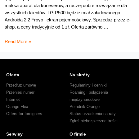
maksa aparat dla koneserów, a raczej dobre rozwiązanie dla
wszystkich klientów. LG P500 będzie miał załadowanego
Androida 2.2 Froyo i ekran pojemnościowy. Sprzedaż przez e-
shop, a ceny tradycyjnie od 1 zł. Oferta zarówno …
LG
Read More »
P500
wchodzi
do
cenników
Oferta
Na skróty
Przedłuż umowę
Regulaminy i cenniki
Przenieś numer
Roaming i połączenia
Internet
międzynarodowe
Orange Flex
Poradnik Orange
Offers for foreigners
Status urządzenia na raty
Zgłoś niebezpieczne treści
Serwisy
O firmie