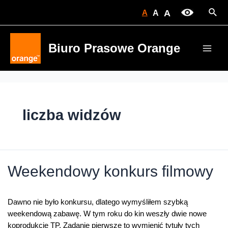
Skip
Sear
A
A
A
to
content
Biuro Prasowe Orange
Main
Men
liczba widzów
Weekendowy konkurs filmowy
Dawno nie było konkursu, dlatego wymyśliłem szybką
weekendową zabawę. W tym roku do kin weszły dwie nowe
koprodukcje TP. Zadanie pierwsze to wymienić tytuły tych