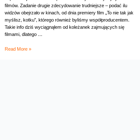
filmów. Zadanie drugie zdecydowanie trudniejsze – podać ilu
widzów obejrzało w kinach, od dnia premiery film „To nie tak jak
myślisz, kotku”, którego również byliśmy współproducentem.
Takie info dziś wyciągnąłem od koleżanek zajmujących się
filmami, dlatego …
Weekendowy
Read More »
konkurs
filmowy