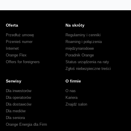
Oferta
Na skróty
Przedłuż umowę
Regulaminy i cenniki
Przenieś numer
Roaming i połączenia
Internet
międzynarodowe
Orange Flex
Poradnik Orange
Offers for foreigners
Status urządzenia na raty
Zgłoś niebezpieczne treści
Serwisy
O firmie
Dla inwestorów
O nas
Dla operatorów
Kariera
Dla dostawców
Znajdź salon
Dla mediów
Dla seniora
Orange Energia dla Firm