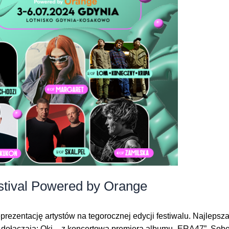
stival Powered by Orange
rezentację artystów na tegorocznej edycji festiwalu. Najleps
pu dołączają: Oki – z koncertową premierą albumu „ERA47”, Sobe