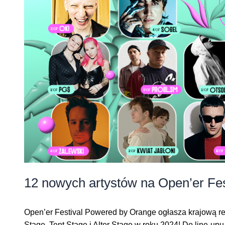
12 nowych artystów na Open’er Fe
Open’er Festival Powered by Orange ogłasza krajową rep
Stage, Tent Stage i Alter Stage w roku 2024! Do line-u