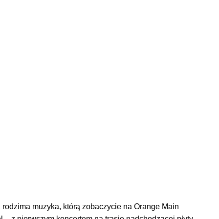
za rodzima muzyka, którą zobaczycie na Orange Main
l – z pierwszym koncertem na trasie nadchodzącej płyty,