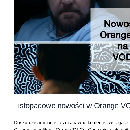
Listopadowe nowości w Orange V
Doskonałe animacje, przezabawne komedie i wciągające
Orange i w aplikacji Orange TV Go. Obejrzyjcie takie hit