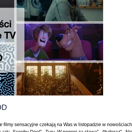
OD
 filmy sensacyjne czekają na Was w listopadzie w nowościac
y, jak: „Scooby-Doo!”, „Turu. W pogoni za sławą”, „#tuiteraz”, „