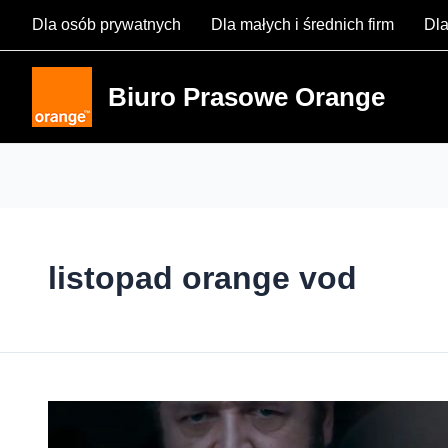
Skip
Dla osób prywatnych
Dla małych i średnich firm
Dla
to
content
Biuro Prasowe Orange
listopad orange vod