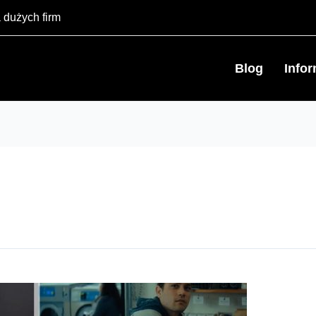
 dużych firm
Blog
Info