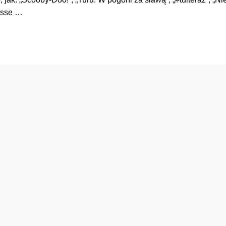
Jesse …
Serwisy
O firmie
Dla inwestorów
O nas
Dla operatorów
Kariera
Dla dostawców
Znajdź salon
Dla mediów
Dla seniora
Orange Energia dla Firm