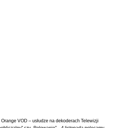
h Orange VOD – usłudze na dekoderach Telewizji
Nieobliczalny” czy „Polowanie”. 4 listopada polecamy