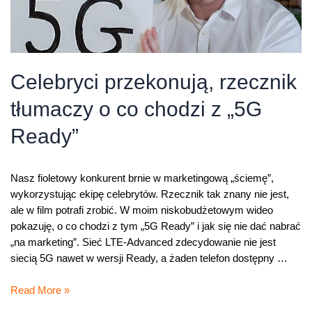
Celebryci przekonują, rzecznik
tłumaczy o co chodzi z „5G
Ready”
Nasz fioletowy konkurent brnie w marketingową „ściemę”,
wykorzystując ekipę celebrytów. Rzecznik tak znany nie jest,
ale w film potrafi zrobić. W moim niskobudżetowym wideo
pokazuję, o co chodzi z tym „5G Ready” i jak się nie dać nabrać
„na marketing”. Sieć LTE-Advanced zdecydowanie nie jest
siecią 5G nawet w wersji Ready, a żaden telefon dostępny …
Celebryci
Read More »
przekonują,