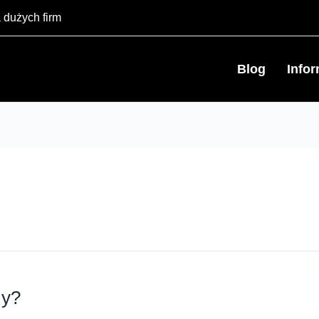
 dużych firm
Blog
Info
my?