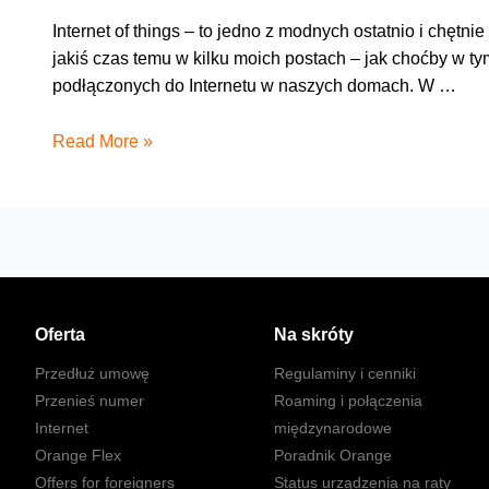
Internet of things – to jedno z modnych ostatnio i chęt
jakiś czas temu w kilku moich postach – jak choćby w t
podłączonych do Internetu w naszych domach. W …
Czy
Read More »
fala
kart
SIM
zaleje
nasze
domy?
Oferta
Na skróty
Przedłuż umowę
Regulaminy i cenniki
Przenieś numer
Roaming i połączenia
Internet
międzynarodowe
Orange Flex
Poradnik Orange
Offers for foreigners
Status urządzenia na raty