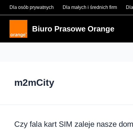
Skip
Dla osób prywatnych
Dla małych i średnich firm
Dla
to
content
Biuro Prasowe Orange
m2mCity
Czy fala kart SIM zaleje nasze do