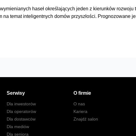
nie wymienianych haseł określających jeden z kierunków rozwoju 
ym na temat inteligentnych domów przyszłości. Prognozowane jes
Serwisy
O firmie
Dla inwestorów
O nas
Dla operatorów
Kariera
Dla dostawców
Znajdź salon
Dla mediów
Dla seniora