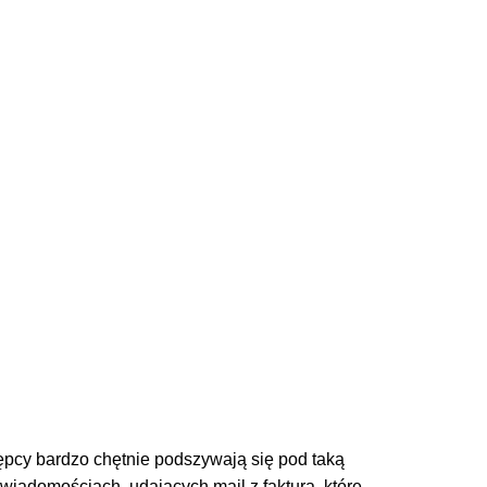
stępcy bardzo chętnie podszywają się pod taką
iadomościach, udających mail z fakturą, które