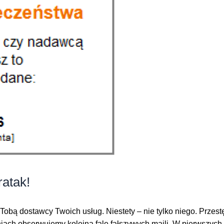
ratak!
 z Tobą dostawcy Twoich usług. Niestety – nie tylko niego. Prze
ch obserwujemy kolejną falę fałszywych maili. W pierwszych w