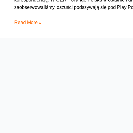
zaobserwowaliśmy, oszuści podszywają się pod Play P
Mail
Read More »
z
fakturą?
Nie,
to
kolejny
cyberatak!