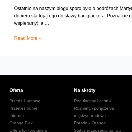
Ostatnio na naszym blogu sporo było o podróżach Martyny
dopiero startującego do sławy backpackera. Poznajcie go
wspieramy), a …
Uściski
Read More »
w
80
dni
dookoła
świata
Oferta
Na skróty
Przedłuż umowę
Regulaminy i cenniki
Przenieś numer
Roaming i połączenia
Internet
międzynarodowe
Orange Flex
Poradnik Orange
Offers for foreigners
Status urządzenia na raty