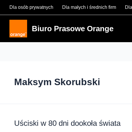
Skip
Dla osób prywatnych
Dla małych i średnich firm
Dla
to
content
Biuro Prasowe Orange
Maksym Skorubski
Uściski w 80 dni dookoła świata