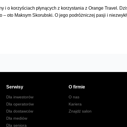
 i o korzyściach płynących z korzystania z Orange Travel. Dziś 
 – oto Maksym Skorubski. O jego podróżniczej pasji i niezwykły
Serwisy
O firmie
Dla inwestorów
O nas
Dla operatorów
Kariera
Dla dostawców
Znajdź salon
Dla mediów
Dla seniora