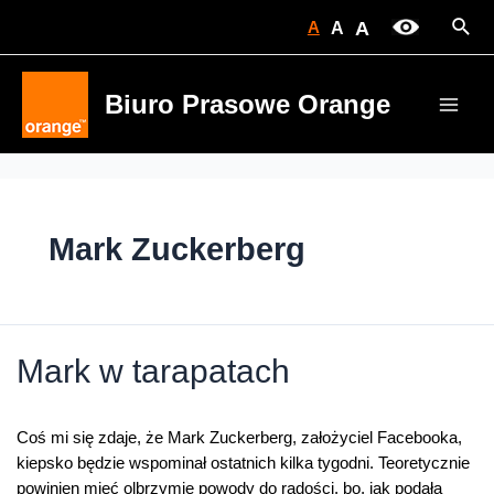
Skip
Sear
A
A
A
to
content
Biuro Prasowe Orange
Main
Men
Mark Zuckerberg
Mark w tarapatach
Coś mi się zdaje, że Mark Zuckerberg, założyciel Facebooka,
kiepsko będzie wspominał ostatnich kilka tygodni. Teoretycznie
powinien mieć olbrzymie powody do radości, bo, jak podała