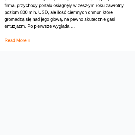
firma, przychody portalu osiągnęły w zeszłym roku zawrotny
poziom 800 mln. USD, ale ilość ciemnych chmur, które
gromadzą się nad jego głową, na pewno skutecznie gasi
entuzjazm. Po pierwsze wygląda …
Mark
Read More »
w
tarapatach