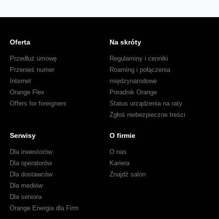
Oferta
Na skróty
Przedłuż umowę
Regulaminy i cenniki
Przenieś numer
Roaming i połączenia
Internet
międzynarodowe
Orange Flex
Poradnik Orange
Offers for foreigners
Status urządzenia na raty
Zgłoś niebezpieczne treści
Serwisy
O firmie
Dla inwestorów
O nas
Dla operatorów
Kariera
Dla dostawców
Znajdź salon
Dla mediów
Dla seniora
Orange Energia dla Firm