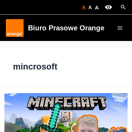
Skip
Sear
A
A
A
to
content
Biuro Prasowe Orange
Main
Men
mincrosoft