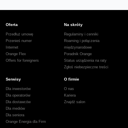
Oferta
Na skróty
Przedłuż umowę
Regulaminy i cenniki
Przenieś numer
Roaming i połączenia
Internet
międzynarodowe
Orange Flex
Poradnik Orange
Offers for foreigners
Status urządzenia na raty
Zgłoś niebezpieczne treści
Serwisy
O firmie
Dla inwestorów
O nas
Dla operatorów
Kariera
Dla dostawców
Znajdź salon
Dla mediów
Dla seniora
Orange Energia dla Firm