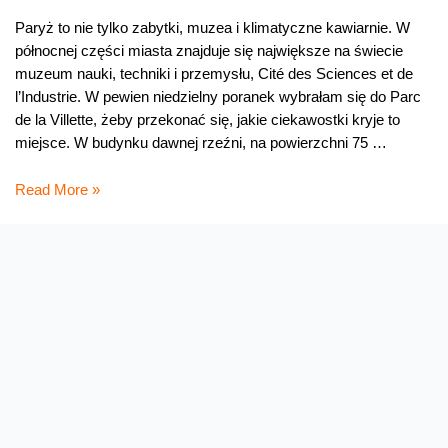
Paryż to nie tylko zabytki, muzea i klimatyczne kawiarnie. W
północnej części miasta znajduje się największe na świecie
muzeum nauki, techniki i przemysłu, Cité des Sciences et de
l’Industrie. W pewien niedzielny poranek wybrałam się do Parc
de la Villette, żeby przekonać się, jakie ciekawostki kryje to
miejsce. W budynku dawnej rzeźni, na powierzchni 75 …
Z
Read More »
wizytą
w
muzeum
nauki
i
techniki