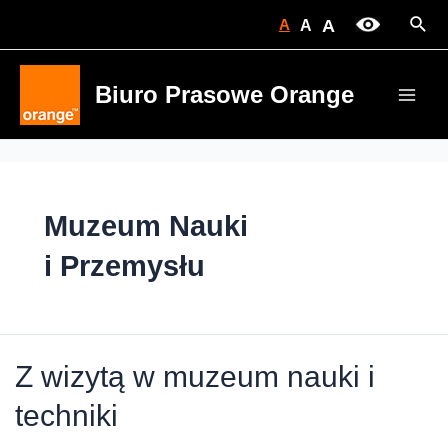
Skip
Sear
A
A
A
to
content
Biuro Prasowe Orange
Main
Men
Muzeum Nauki
i Przemysłu
Z wizytą w muzeum nauki i
techniki