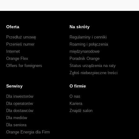
Oferta
Na skróty
Przedłuż umowę
Regulaminy i cenniki
Przenieś numer
Roaming i połączenia
Internet
międzynarodowe
Orange Flex
Poradnik Orange
Offers for foreigners
Status urządzenia na raty
Zgłoś niebezpieczne treści
Serwisy
O firmie
Dla inwestorów
O nas
Dla operatorów
Kariera
Dla dostawców
Znajdź salon
Dla mediów
Dla seniora
Orange Energia dla Firm