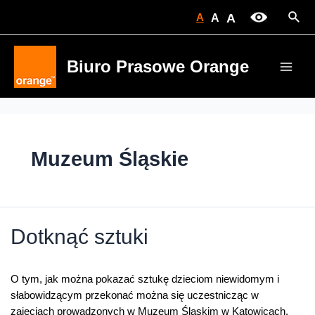
Skip
Sear
A
A
A
to
content
Biuro Prasowe Orange
Main
Men
Muzeum Śląskie
Dotknąć sztuki
O tym, jak można pokazać sztukę dzieciom niewidomym i
słabowidzącym przekonać można się uczestnicząc w
zajęciach prowadzonych w Muzeum Śląskim w Katowicach.