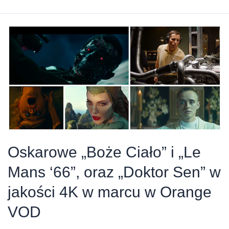
obejrzeć
w
weekend?
„Na
noże”
kryminał
z
ostrym
humorem
Oskarowe „Boże Ciało” i „Le
Mans ‘66”, oraz „Doktor Sen” w
jakości 4K w marcu w Orange
VOD