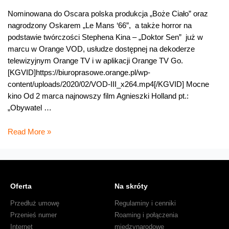
Nominowana do Oscara polska produkcja „Boże Ciało” oraz
nagrodzony Oskarem „Le Mans ‘66”, a także horror na
podstawie twórczości Stephena Kina – „Doktor Sen” już w
marcu w Orange VOD, usłudze dostępnej na dekoderze
telewizyjnym Orange TV i w aplikacji Orange TV Go.
[KGVID]https://biuroprasowe.orange.pl/wp-
content/uploads/2020/02/VOD-III_x264.mp4[/KGVID] Mocne
kino Od 2 marca najnowszy film Agnieszki Holland pt.:
„Obywatel …
Oskarowe
Read More »
„Boże
Ciało”
i
„Le
Oferta
Na skróty
Mans
‘66”,
Przedłuż umowę
Regulaminy i cenniki
oraz
Przenieś numer
Roaming i połączenia
„Doktor
Internet
międzynarodowe