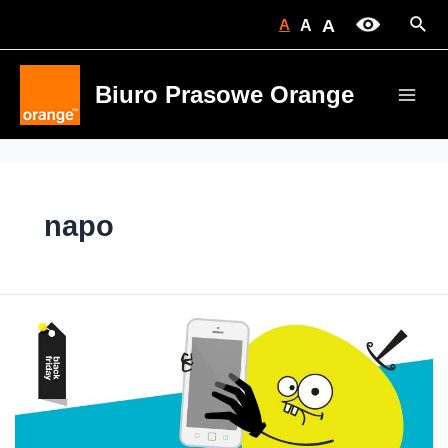
Skip
Sear
A
A
A
to
content
Biuro Prasowe Orange
Main
Men
napo