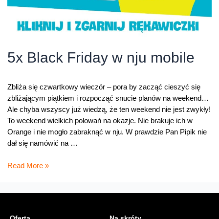
5x Black Friday w nju mobile
Zbliża się czwartkowy wieczór – pora by zacząć cieszyć się
zbliżającym piątkiem i rozpocząć snucie planów na weekend…
Ale chyba wszyscy już wiedzą, że ten weekend nie jest zwykły!
To weekend wielkich polowań na okazje. Nie brakuje ich w
Orange i nie mogło zabraknąć w nju. W prawdzie Pan Pipik nie
dał się namówić na …
5x
Read More »
Black
Friday
w
nju
Oferta
Na skróty