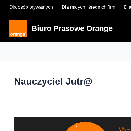
Skip
Dla osób prywatnych
Dla małych i średnich firm
Dla
to
content
Biuro Prasowe Orange
Nauczyciel Jutr@