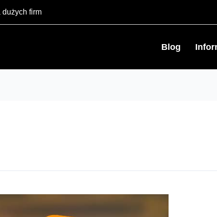
 dużych firm
Blog
Info