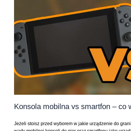
Konsola mobilna vs smartfon – co 
Jeżeli stoisz przed wyborem w jakie urządzenie do grani
wady mobilnej konsoli do gier oraz smartfonu jako urz