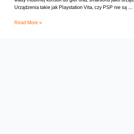
Urządzenia takie jak Playstation Vita, czy PSP nie są …
Konsola
Read More »
mobilna
vs
smartfon
–
co
wybrać
do
grania