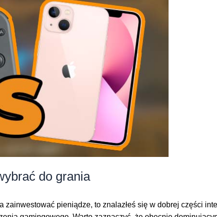
wybrać do grania
a zainwestować pieniądze, to znalazłeś się w dobrej części inte
ądzenia gamingowego. Warto zaznaczyć, że obecnie dominującym