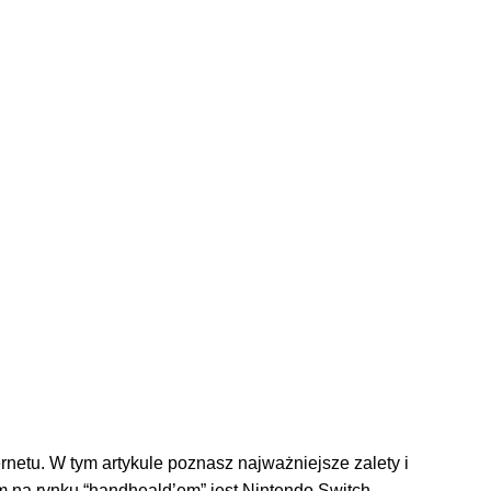
rnetu. W tym artykule poznasz najważniejsze zalety i
 na rynku “handheald’em” jest Nintendo Switch.