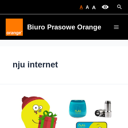
Skip
Sear
A
A
A
to
content
Biuro Prasowe Orange
Main
Men
nju internet