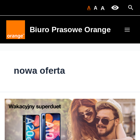
Skip
Sear
A
A
A
to
content
Biuro Prasowe Orange
Main
Men
nowa oferta