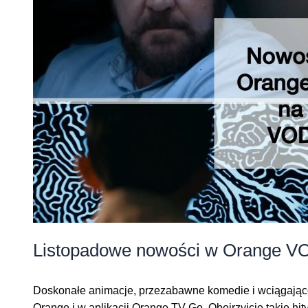
Listopadowe nowości w Orange V
Doskonałe animacje, przezabawne komedie i wciągające
Orange i w aplikacji Orange TV Go. Obejrzyjcie takie hit