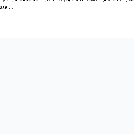
Jesse …
Serwisy
O firmie
Dla inwestorów
O nas
Dla operatorów
Kariera
Dla dostawców
Znajdź salon
Dla mediów
Dla seniora
Orange Energia dla Firm