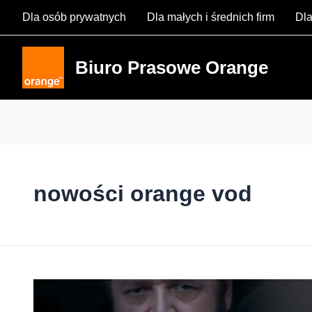
Skip
Dla osób prywatnych
Dla małych i średnich firm
Dla
to
content
Biuro Prasowe Orange
nowości orange vod