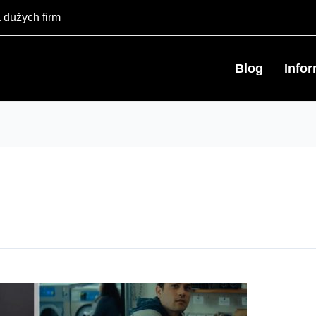
 dużych firm
Blog
Info