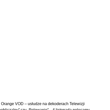
h Orange VOD – usłudze na dekoderach Telewizji
Nieobliczalny” czy „Polowanie”. 4 listopada polecamy