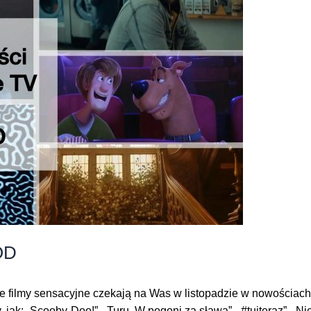
OD
 filmy sensacyjne czekają na Was w listopadzie w nowościac
y, jak: „Scooby-Doo!”, „Turu. W pogoni za sławą”, „#tuiteraz”, „