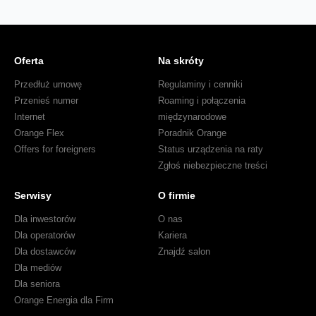
Oferta
Na skróty
Przedłuż umowę
Regulaminy i cenniki
Przenieś numer
Roaming i połączenia
Internet
międzynarodowe
Orange Flex
Poradnik Orange
Offers for foreigners
Status urządzenia na raty
Zgłoś niebezpieczne treści
Serwisy
O firmie
Dla inwestorów
O nas
Dla operatorów
Kariera
Dla dostawców
Znajdź salon
Dla mediów
Dla seniora
Orange Energia dla Firm