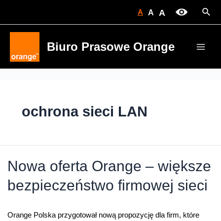
Skip
Sear
A
A
A
to
content
Biuro Prasowe Orange
Main
Men
ochrona sieci LAN
Nowa oferta Orange – większe
bezpieczeństwo firmowej sieci
Orange Polska przygotował nową propozycję dla firm, które