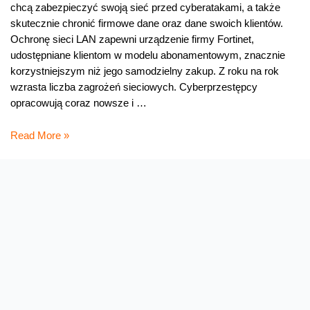
chcą zabezpieczyć swoją sieć przed cyberatakami, a także
skutecznie chronić firmowe dane oraz dane swoich klientów.
Ochronę sieci LAN zapewni urządzenie firmy Fortinet,
udostępniane klientom w modelu abonamentowym, znacznie
korzystniejszym niż jego samodzielny zakup. Z roku na rok
wzrasta liczba zagrożeń sieciowych. Cyberprzestępcy
opracowują coraz nowsze i …
Nowa
Read More »
oferta
Orange
–
większe
bezpieczeństwo
firmowej
sieci