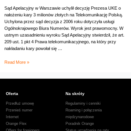
Sąd Apelacyjny w Warszawie uchylił decyzję Prezesa UKE o
nałożeniu kary 3 milionów złotych na Telekomunikację Polską.
Uchylona przez sąd decyzja z 2006 roku dotyczyła usługi
Ogólnokrajowego Biura Numerów. Wyrok jest prawomocny. W
ustnym uzasadnieniu wyroku Sąd Apelacyjny stwierdził, że art.
209 ust. 1 pkt 4 Prawa telekomunikacyjnego, na który przy
nakładaniu kary powołał się …
Sąd
Read More »
Apelacyjny
anulował
karę
3
Oferta
Na skróty
mln
zł
Przedłuż umowę
Regulaminy i cenniki
nałożoną
Przenieś numer
Roaming i połączenia
na
Internet
międzynarodowe
TP
Orange Flex
Poradnik Orange
Offers for foreigners
Status urządzenia na raty