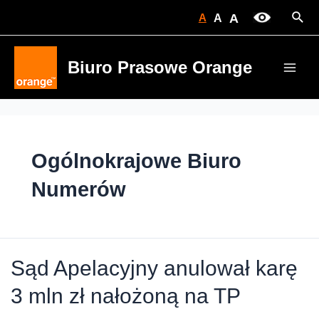
Skip
Sear
A
A
A
to
content
Biuro Prasowe Orange
Main
Men
Ogólnokrajowe Biuro
Numerów
Sąd Apelacyjny anulował karę
3 mln zł nałożoną na TP