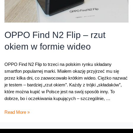
OPPO Find N2 Flip – rzut
okiem w formie wideo
OPPO Find N2 Flip to trzeci na polskim rynku składany
smartfon popularnej marki. Miałem okazję przyjrzeć mu się
przez kilka dni, co zaowocowało krótkim wideo. Ciężko nazwać
je testem – bardziej „rzut okiem”. Każdy z trójki „składaków”,
które można kupić w Polsce jest na swój sposób inny. To
dobrze, bo i oczekiwania kupujących – szczególnie, …
OPPO
Read More »
Find
N2
Flip