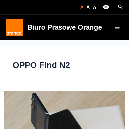
Skip
Sear
A
A
A
to
content
Biuro Prasowe Orange
Main
Men
OPPO Find N2