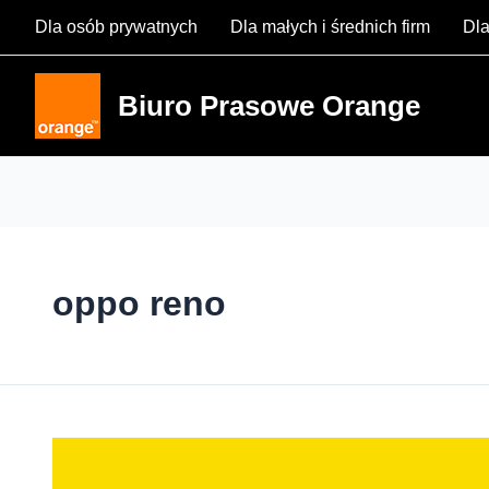
Skip
Dla osób prywatnych
Dla małych i średnich firm
Dla
to
content
Biuro Prasowe Orange
oppo reno