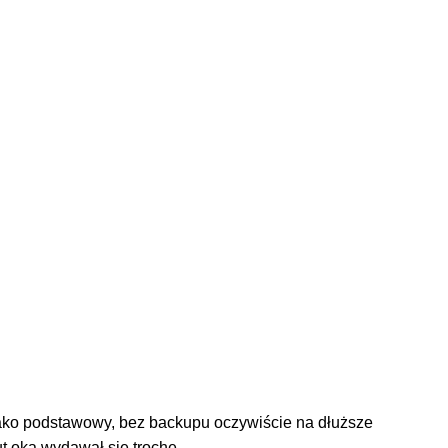
jako podstawowy, bez backupu oczywiście na dłuższe
zut oka wydawał się trochę… …