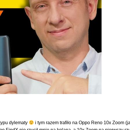
 typu dylematy
i tym razem trafiło na Oppo Reno 10x Zoom (
ppo FindX nie rzucił mnie na kolana, a 10x Zoom na pierwszy r