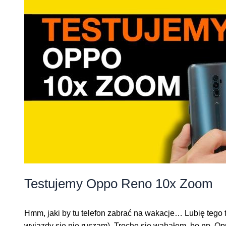
Testujemy Oppo Reno 10x Zoom
Hmm, jaki by tu telefon zabrać na wakacje… Lubię tego
wyjazdy się nie ruszam). Trochę się wahałem, bo np. O