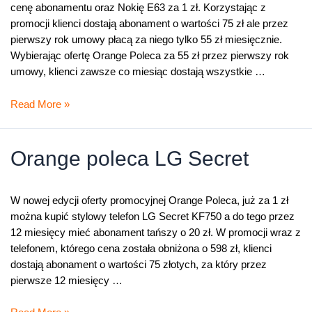
cenę abonamentu oraz Nokię E63 za 1 zł. Korzystając z
promocji klienci dostają abonament o wartości 75 zł ale przez
pierwszy rok umowy płacą za niego tylko 55 zł miesięcznie.
Wybierając ofertę Orange Poleca za 55 zł przez pierwszy rok
umowy, klienci zawsze co miesiąc dostają wszystkie …
Nokia
Read More »
E63
za
złotówkę
Orange poleca LG Secret
w
promocji
Orange
W nowej edycji oferty promocyjnej Orange Poleca, już za 1 zł
Poleca
można kupić stylowy telefon LG Secret KF750 a do tego przez
12 miesięcy mieć abonament tańszy o 20 zł. W promocji wraz z
telefonem, którego cena została obniżona o 598 zł, klienci
dostają abonament o wartości 75 złotych, za który przez
pierwsze 12 miesięcy …
Orange