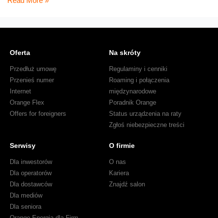
Read More »
poleca
LG
Secret
Oferta
Na skróty
Przedłuż umowę
Regulaminy i cenniki
Przenieś numer
Roaming i połączenia
Internet
międzynarodowe
Orange Flex
Poradnik Orange
Offers for foreigners
Status urządzenia na raty
Zgłoś niebezpieczne treści
Serwisy
O firmie
Dla inwestorów
O nas
Dla operatorów
Kariera
Dla dostawców
Znajdź salon
Dla mediów
Dla seniora
Orange Energia dla Firm