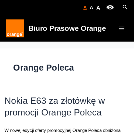
Skip
Sear
A
A
A
to
content
Biuro Prasowe Orange
Main
Men
Orange Poleca
Nokia E63 za złotówkę w
promocji Orange Poleca
W nowej edycji oferty promocyjnej Orange Poleca obniżoną