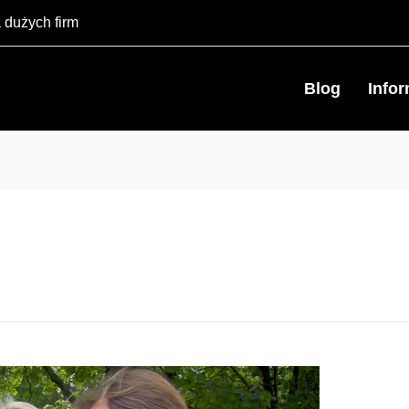
 dużych firm
Blog
Info