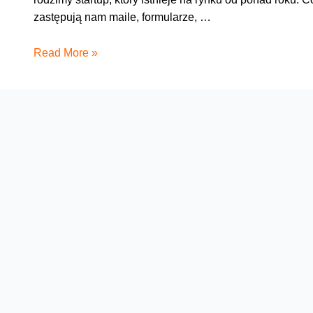
zastępują nam maile, formularze, …
Generacja
Read More »
Startup
–
Wandlee