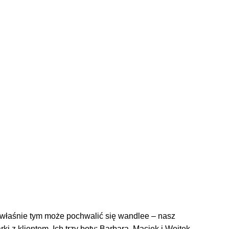
A właśnie tym może pochwalić się wandlee – nasz
i z klientem. Ich trzy boty: Barbara, Maciek i Wojtek