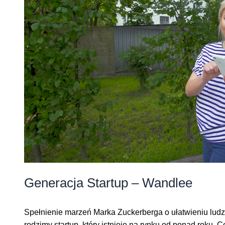
Generacja Startup – Wandlee
Spełnienie marzeń Marka Zuckerberga o ułatwieniu ludzi
rodzimy startup, który istnieje na rynku od ponad roku. 