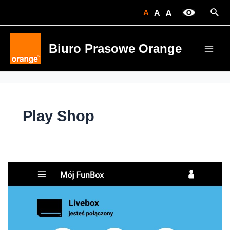
Skip
Sear
A
A
A
to
content
Biuro Prasowe Orange
Main
Men
Play Shop