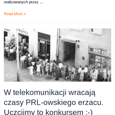
realizowanych przez …
Orange
Read More »
Polska
udostępni
Play
blisko
milion
łącz
światłowodowych
w
dostępie
hurtowym
W telekomunikacji wracają
czasy PRL-owskiego erzacu.
Uczcijmy to konkursem ;-)