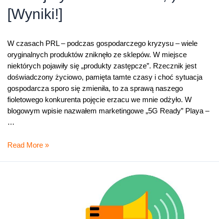
[Wyniki!]
W czasach PRL – podczas gospodarczego kryzysu – wiele
oryginalnych produktów zniknęło ze sklepów. W miejsce
niektórych pojawiły się „produkty zastępcze”. Rzecznik jest
doświadczony życiowo, pamięta tamte czasy i choć sytuacja
gospodarcza sporo się zmieniła, to za sprawą naszego
fioletowego konkurenta pojęcie erzacu we mnie odżyło. W
blogowym wpisie nazwałem marketingowe „5G Ready” Playa –
…
W
Read More »
telekomunikacji
wracają
czasy
PRL-
owskiego
erzacu.