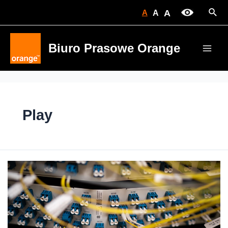
Skip
Sear
A
A
A
to
content
Biuro Prasowe Orange
Main
Men
Play