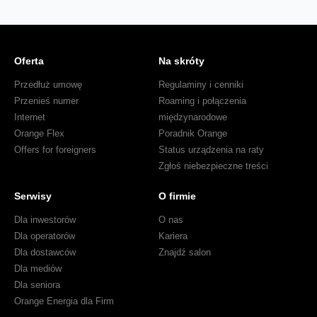
Oferta
Na skróty
Przedłuż umowę
Regulaminy i cenniki
Przenieś numer
Roaming i połączenia
Internet
międzynarodowe
Orange Flex
Poradnik Orange
Offers for foreigners
Status urządzenia na raty
Zgłoś niebezpieczne treści
Serwisy
O firmie
Dla inwestorów
O nas
Dla operatorów
Kariera
Dla dostawców
Znajdź salon
Dla mediów
Dla seniora
Orange Energia dla Firm