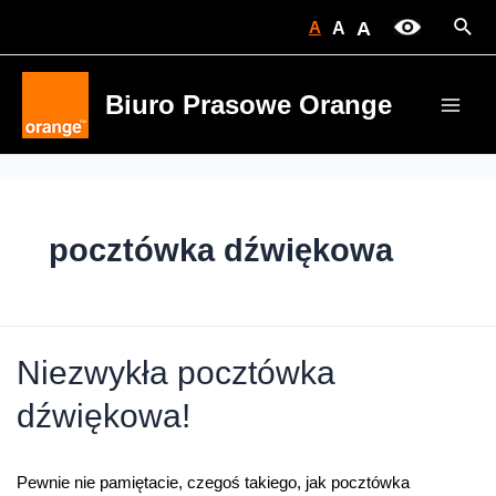
Skip
Sear
A
A
A
to
content
Biuro Prasowe Orange
Main
Men
pocztówka dźwiękowa
Niezwykła pocztówka
dźwiękowa!
Pewnie nie pamiętacie, czegoś takiego, jak pocztówka