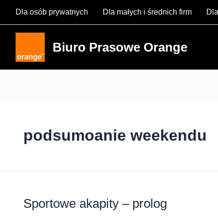
Skip
Dla osób prywatnych
Dla małych i średnich firm
Dla
to
content
Biuro Prasowe Orange
podsumoanie weekendu
Sportowe akapity – prolog