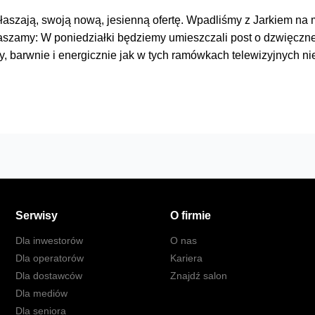
łaszają, swoją nową, jesienną ofertę. Wpadliśmy z Jarkiem na
szamy: W poniedziałki będziemy umieszczali post o dzwięczne
arwnie i energicznie jak w tych ramówkach telewizyjnych nie
Serwisy
O firmie
Dla inwestorów
O nas
Dla operatorów
Kariera
Dla dostawców
Znajdź salon
Dla mediów
Dla seniora