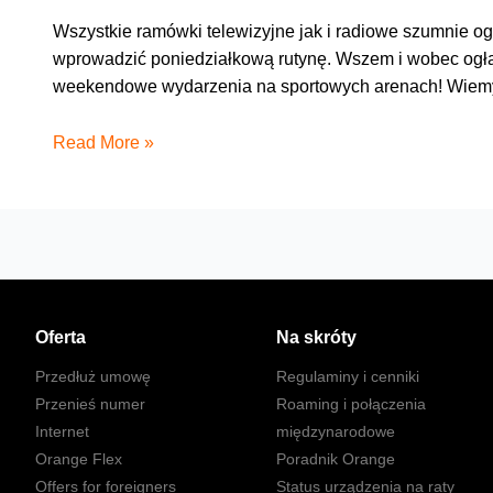
Wszystkie ramówki telewizyjne jak i radiowe szumnie og
wprowadzić poniedziałkową rutynę. Wszem i wobec ogła
weekendowe wydarzenia na sportowych arenach! Wiemy, b
Sportowe
Read More »
akapity
–
prolog
Oferta
Na skróty
Przedłuż umowę
Regulaminy i cenniki
Przenieś numer
Roaming i połączenia
Internet
międzynarodowe
Orange Flex
Poradnik Orange
Offers for foreigners
Status urządzenia na raty