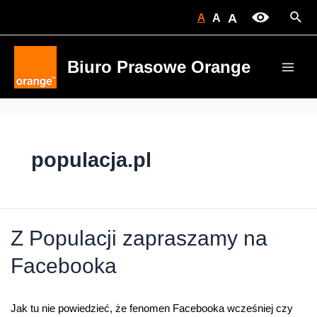
Skip
Sear
A
A
A
to
content
Biuro Prasowe Orange
Main
Men
populacja.pl
Z Populacji zapraszamy na
Facebooka
Jak tu nie powiedzieć, że fenomen Facebooka wcześniej czy