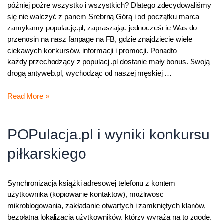
później pożre wszystko i wszystkich? Dlatego zdecydowaliśmy
się nie walczyć z panem Srebrną Górą i od początku marca
zamykamy populację.pl, zapraszając jednocześnie Was do
przenosin na nasz fanpage na FB, gdzie znajdziecie wiele
ciekawych konkursów, informacji i promocji. Ponadto
każdy przechodzący z populacji.pl dostanie mały bonus. Swoją
drogą antyweb.pl, wychodząc od naszej męskiej …
Z
Read More »
Populacji
zapraszamy
na
POPulacja.pl i wyniki konkursu
Facebooka
piłkarskiego
Synchronizacja książki adresowej telefonu z kontem
użytkownika (kopiowanie kontaktów), możliwość
mikroblogowania, zakładanie otwartych i zamkniętych klanów,
bezpłatna lokalizacja użytkowników, którzy wyrażą na to zgodę,