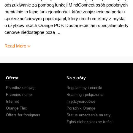
odszukiwanie za pomocą funkcji MindConnect osób podobnych
mentalnie to fajne funkcjonalności, które znajdziecie na portalu
społecznościowym populacja.pl, który uruchomiliśmy z myślą
o użytkownikach Orange POP. Dostaniecie tam specjalne oferty
cenowe niedostępne poza …
POPulacja.pl
Read More »
i
wyniki
konkursu
piłkarskiego
Oferta
Na skróty
Przedłuż umowę
Regulaminy i cenniki
Przenieś numer
Roaming i połączenia
Internet
międzynarodowe
Orange Flex
Poradnik Orange
Offers for foreigners
Status urządzenia na raty
Zgłoś niebezpieczne treści