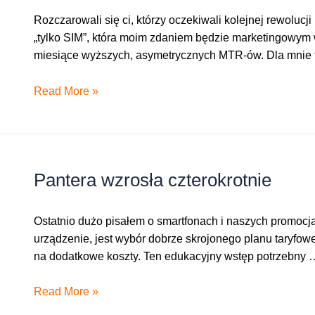
Rozczarowali się ci, którzy oczekiwali kolejnej rewolu
„tylko SIM”, która moim zdaniem będzie marketingowym w
miesiące wyższych, asymetrycznych MTR-ów. Dla mnie
Tylko
Read More »
SIM
w
wersji
dla
Pantera wzrosła czterokrotnie
bogatych
Ostatnio dużo pisałem o smartfonach i naszych promocja
urządzenie, jest wybór dobrze skrojonego planu taryfoweg
na dodatkowe koszty. Ten edukacyjny wstęp potrzebny 
Pantera
Read More »
wzrosła