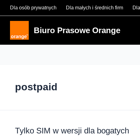
Skip
Dla osób prywatnych
Dla małych i średnich firm
Dla
to
content
Biuro Prasowe Orange
postpaid
Tylko SIM w wersji dla bogatych