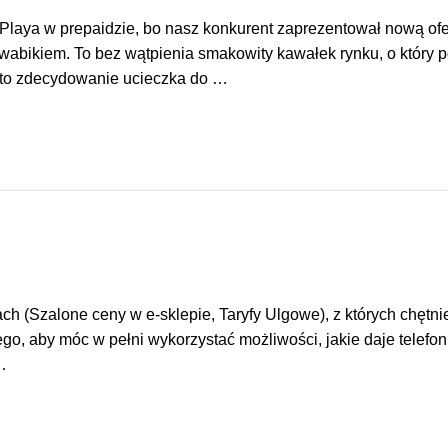
cji Playa w prepaidzie, bo nasz konkurent zaprezentował nową o
abikiem. To bez wątpienia smakowity kawałek rynku, o który p
 to zdecydowanie ucieczka do …
ch (Szalone ceny w e-sklepie, Taryfy Ulgowe), z których chętn
o, aby móc w pełni wykorzystać możliwości, jakie daje telefon. 
…