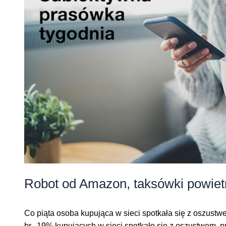
Robot od Amazon, taksówki powiet
Co piąta osoba kupująca w sieci spotkała się z oszus
br., 19% kupujących w sieci spotkało się z oszustwem, 