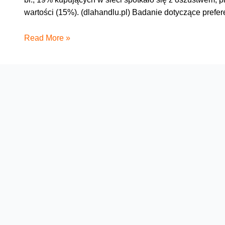
wartości (15%). (dlahandlu.pl) Badanie dotyczące prefer
Robot
Read More »
od
Amazon,
taksówki
powietrzne
jak
myśliwce
F-
35