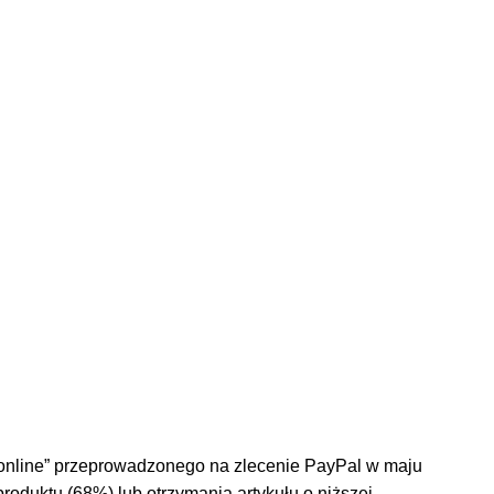
 online” przeprowadzonego na zlecenie PayPal w maju
roduktu (68%) lub otrzymania artykułu o niższej