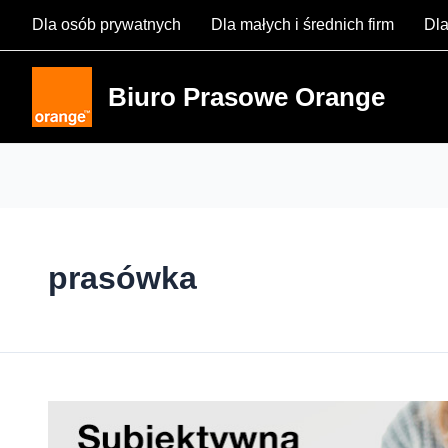
Skip
Dla osób prywatnych
Dla małych i średnich firm
Dla
to
content
Biuro Prasowe Orange
prasówka