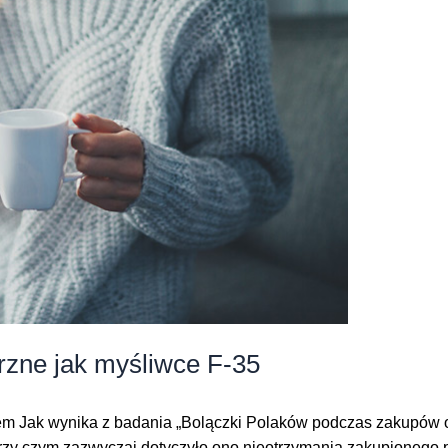
rzne jak myśliwce F-35
twem Jak wynika z badania „Bolączki Polaków podczas zakupów
przy czym zazwyczaj dotyczyło ono nieotrzymania zakupionego p