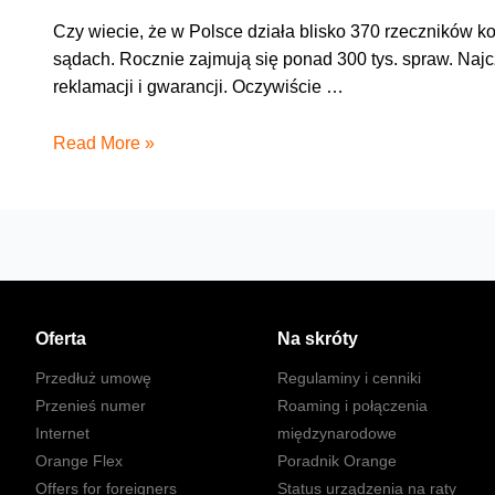
Czy wiecie, że w Polsce działa blisko 370 rzeczników 
sądach. Rocznie zajmują się ponad 300 tys. spraw. Naj
reklamacji i gwarancji. Oczywiście …
Ważne
Read More »
rozmowy
Oferta
Na skróty
Przedłuż umowę
Regulaminy i cenniki
Przenieś numer
Roaming i połączenia
Internet
międzynarodowe
Orange Flex
Poradnik Orange
Offers for foreigners
Status urządzenia na raty