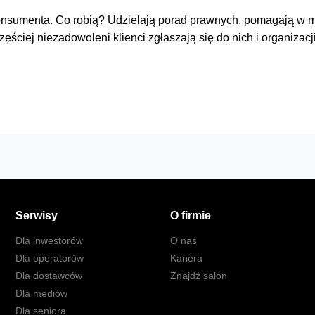
konsumenta. Co robią? Udzielają porad prawnych, pomagają w 
częściej niezadowoleni klienci zgłaszają się do nich i organi
Serwisy
O firmie
Dla inwestorów
O nas
Dla operatorów
Kariera
Dla dostawców
Znajdź salon
Dla mediów
Dla seniora