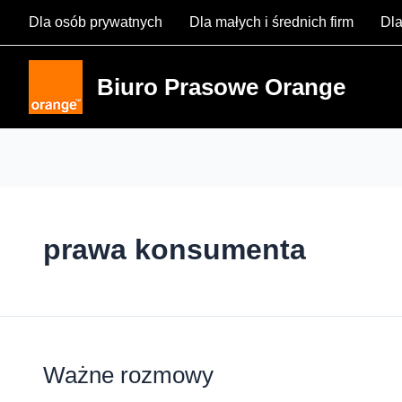
Skip
Dla osób prywatnych
Dla małych i średnich firm
Dla
to
content
Biuro Prasowe Orange
prawa konsumenta
Ważne rozmowy