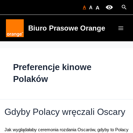
Skip
Sear
A
A
A
to
content
Biuro Prasowe Orange
Main
Men
Preferencje kinowe
Polaków
Gdyby Polacy wręczali Oscary
Jak wyglądałaby ceremonia rozdania Oscarów, gdyby to Polacy