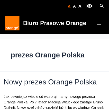
Skip
Sear
A
A
A
to
content
Biuro Prasowe Orange
Main
Men
prezes Orange Polska
Nowy prezes Orange Polska
Jak pewnie już wiecie od wczoraj mamy nowego prezesa
Orange Polska. Po 7 latach Macieja Wituckiego zastąpił Bruno
Duthoit. Nowy szef zdążył udzielić już kilku wywiadów. Co sądzi