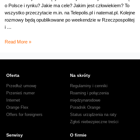
o Polsce i rynku? Jakie ma cele? Jakim jest człowiekiem? To
wszystko przeczytacie m.in. na Telepolis.pl i natemat.pl. Kolejne
rozmowy będą opublikowane po weekendzie w Rzeczpospolitej
i …
Nowy
Read More »
prezes
Orange
Polska
Oferta
Na skróty
Przedłuż umowę
Regulaminy i cenniki
Przenieś numer
Roaming i połączenia
Internet
międzynarodowe
Orange Flex
Poradnik Orange
Offers for foreigners
Status urządzenia na raty
Zgłoś niebezpieczne treści
Serwisy
O firmie