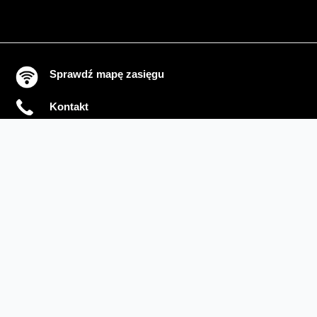
Sprawdź mapę zasięgu
Kontakt
Ważne komunikaty
Regulamin serwisu
Warunki zakupów
Ochrona danych osobowych
Polityka prywatności
Zmień ustawienia cookies
Sieć#1
Inwestycje dofinansowane z UE
Nieruchomości Orange
Multibox
Odpowiedzialny biznes
Fundacja Orange
Telefon domowy
Dbam o bliskich
Razem dla planety