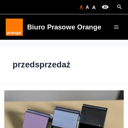
Skip
Sear
A
A
A
to
content
Biuro Prasowe Orange
Main
Men
przedsprzedaż