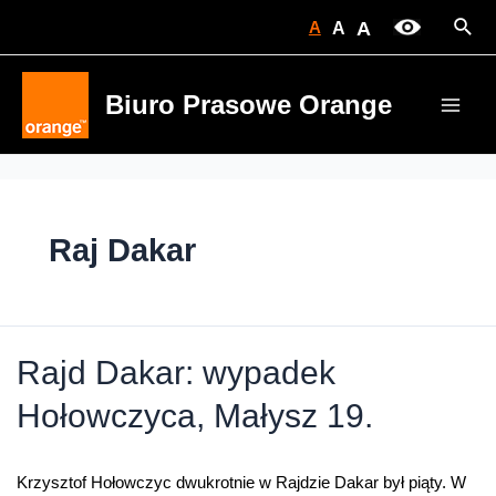
Skip
Sear
A
A
A
to
content
Biuro Prasowe Orange
Main
Men
Raj Dakar
Rajd Dakar: wypadek
Hołowczyca, Małysz 19.
Krzysztof Hołowczyc dwukrotnie w Rajdzie Dakar był piąty. W