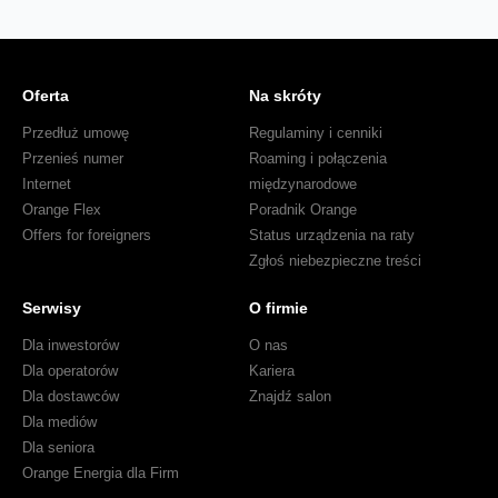
Oferta
Na skróty
Przedłuż umowę
Regulaminy i cenniki
Przenieś numer
Roaming i połączenia
Internet
międzynarodowe
Orange Flex
Poradnik Orange
Offers for foreigners
Status urządzenia na raty
Zgłoś niebezpieczne treści
Serwisy
O firmie
Dla inwestorów
O nas
Dla operatorów
Kariera
Dla dostawców
Znajdź salon
Dla mediów
Dla seniora
Orange Energia dla Firm