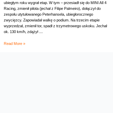
ubiegłym roku wygrał etap. W tym – przesiadł się do MINI All 4
Racing, zmienił pilota (jechał z Filipe Palmeiro), dołączył do
zespołu utytułowanego Peterhansela, ubiegłorocznego
zwycięzcy. Zapowiadał walkę o podium. Na trzecim etapie
wyprzedzał, zmienił tor, spadł z trzymetrowego uskoku. Jechał
ok. 130 km/h, zdążył …
Rajd
Read More »
Dakar:
wypadek
Hołowczyca,
Małysz
19.