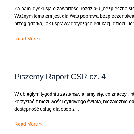
Za nami dyskusja o zawartości rozdziału „bezpieczna sie
Ważnym tematem jest dla Was poprawa bezpieczeństwa dz
przeglądarka, jak i sprawy dotyczące edukacji dzieci i i
Piszemy
Read More »
Raport
CSR
–
cz.
Piszemy Raport CSR cz. 4
5
W ubiegłym tygodniu zastanawialiśmy się, co znaczy „int
korzystać z możliwości cyfrowego świata, niezależnie o
dostępność usług dla osób z …
Piszemy
Read More »
Raport