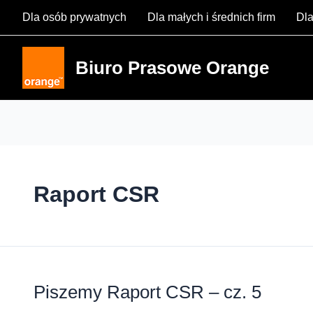
Skip
Dla osób prywatnych
Dla małych i średnich firm
Dla
to
content
Biuro Prasowe Orange
Raport CSR
Piszemy Raport CSR – cz. 5