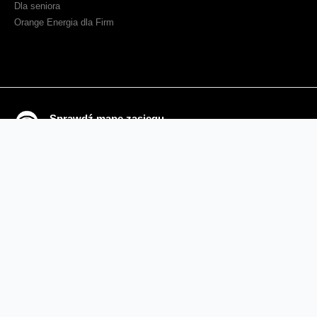
Dla seniora
Orange Energia dla Firm
Sprawdź mapę zasięgu
Kontakt
Ważne komunikaty
Regulamin serwisu
Warunki zakupów
Ochrona danych osobowych
Polityka prywatności
Zmień ustawienia cookies
Sieć#1
Inwestycje dofinansowane z UE