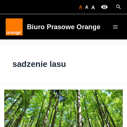
Skip
Sear
A
A
A
to
content
Biuro Prasowe Orange
Main
Men
sadzenie lasu