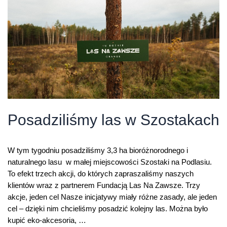
ochronicie
lasy
Posadziliśmy las w Szostakach
W tym tygodniu posadziliśmy 3,3 ha bioróżnorodnego i
naturalnego lasu w małej miejscowości Szostaki na Podlasiu.
To efekt trzech akcji, do których zapraszaliśmy naszych
klientów wraz z partnerem Fundacją Las Na Zawsze. Trzy
akcje, jeden cel Nasze inicjatywy miały różne zasady, ale jeden
cel – dzięki nim chcieliśmy posadzić kolejny las. Można było
kupić eko-akcesoria, …