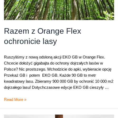
Razem z Orange Flex
ochronicie lasy
Ruszyliśmy z nową odsłoną akcji EKO GB w Orange Flex.
Chcecie dołożyć gigabajta do ochrony dojrzałych lasów w
Polsce? Nic prostszego. Wchodzicie do apki, wybieracie opcję
Przekaż GB i potem EKO GB. Każde 90 GB to metr
kwadratowy lasu. Zbieramy 900 000 GB by ochronić 10 000 m2
dojrzałego lasu! Dotychczasowe edycje EKO GB cieszyły …
Razem
Read More »
z
Orange
Flex