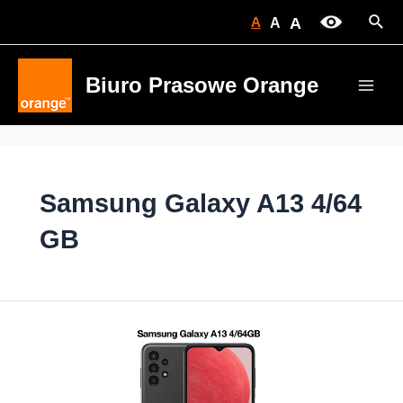
Skip
Sear
A
A
A
to
content
Biuro Prasowe Orange
Main
Men
Samsung Galaxy A13 4/64
GB