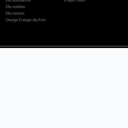
Dla dostawców
Znajdź salon
Dla mediów
Dla seniora
Orange Energia dla Firm
Sprawdź mapę zasięgu
Kontakt
Ważne komunikaty
Regulamin serwisu
Warunki zakupów
Ochrona danych osobowych