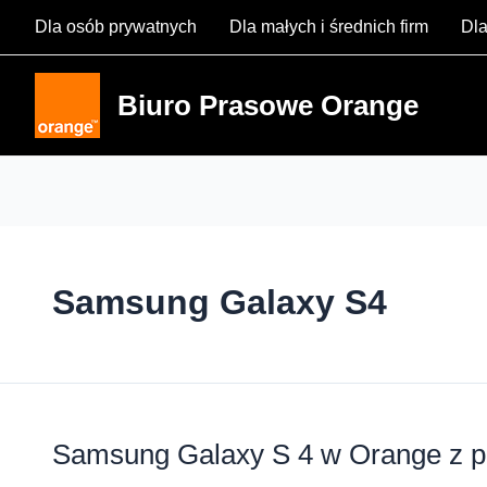
Skip
Dla osób prywatnych
Dla małych i średnich firm
Dla
to
content
Biuro Prasowe Orange
Samsung Galaxy S4
Samsung Galaxy S 4 w Orange z 