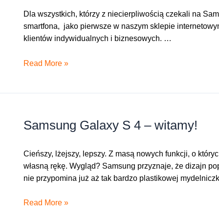
Dla wszystkich, którzy z niecierpliwością czekali na 
smartfona, jako pierwsze w naszym sklepie internetowym
klientów indywidualnych i biznesowych. …
Samsung
Read More »
Galaxy
S
4
w
Samsung Galaxy S 4 – witamy!
Orange
z
prezentem
Cieńszy, lżejszy, lepszy. Z masą nowych funkcji, o któ
własną rękę. Wygląd? Samsung przyznaje, że dizajn pop
nie przypomina już aż tak bardzo plastikowej mydelniczk
Samsung
Read More »
Galaxy