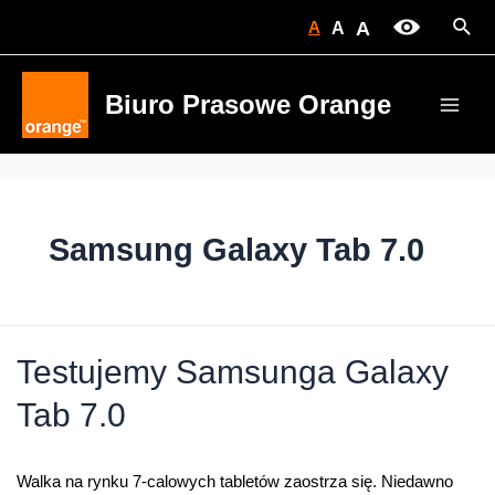
Skip
Sear
A
A
A
to
content
Biuro Prasowe Orange
Main
Men
Samsung Galaxy Tab 7.0
Testujemy Samsunga Galaxy
Tab 7.0
Walka na rynku 7-calowych tabletów zaostrza się. Niedawno