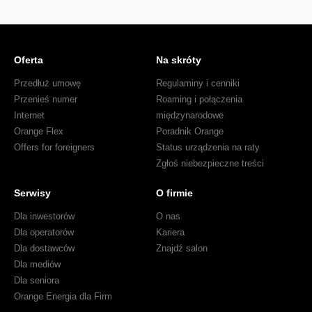
Oferta
Na skróty
Przedłuż umowę
Regulaminy i cenniki
Przenieś numer
Roaming i połączenia
Internet
międzynarodowe
Orange Flex
Poradnik Orange
Offers for foreigners
Status urządzenia na raty
Zgłoś niebezpieczne treści
Serwisy
O firmie
Dla inwestorów
O nas
Dla operatorów
Kariera
Dla dostawców
Znajdź salon
Dla mediów
Dla seniora
Orange Energia dla Firm