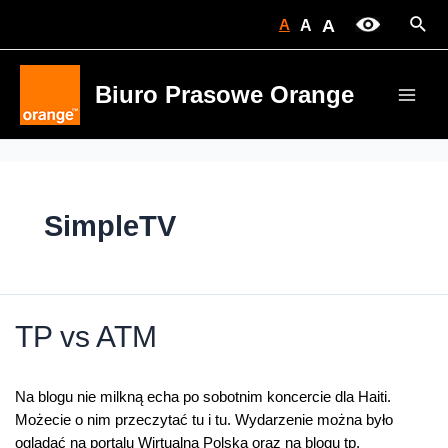
Skip
Sear
A
A
A
to
content
Biuro Prasowe Orange
Main
Men
SimpleTV
TP vs ATM
Na blogu nie milkną echa po sobotnim koncercie dla Haiti.
Możecie o nim przeczytać tu i tu. Wydarzenie można było
oglądać na portalu Wirtualna Polska oraz na blogu tp.