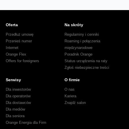
Oferta
Na skróty
Przedłuż umowę
Regulaminy i cenniki
Przenieś numer
Roaming i połączenia
Internet
międzynarodowe
Orange Flex
Poradnik Orange
Offers for foreigners
Status urządzenia na raty
Zgłoś niebezpieczne treści
Serwisy
O firmie
Dla inwestorów
O nas
Dla operatorów
Kariera
Dla dostawców
Znajdź salon
Dla mediów
Dla seniora
Orange Energia dla Firm