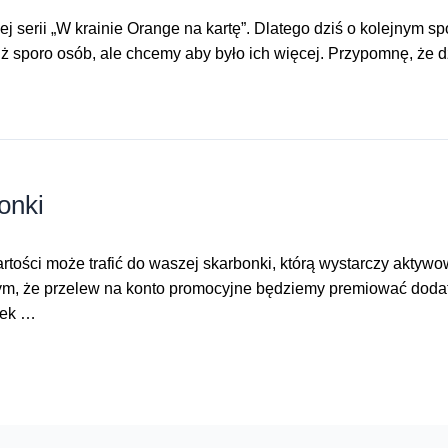
ej serii „W krainie Orange na kartę”. Dlatego dziś o kolejnym 
uż sporo osób, ale chcemy aby było ich więcej. Przypomnę, że d
onki
artości może trafić do waszej skarbonki, którą wystarczy akty
tym, że przelew na konto promocyjne będziemy premiować dodat
dek …