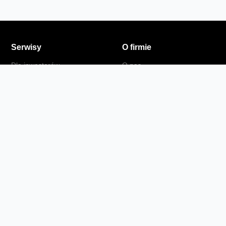
Serwisy
O firmie
Dla inwestorów
O nas
Dla operatorów
Kariera
Dla dostawców
Znajdź salon
Dla mediów
Dla seniora
Orange Energia dla Firm
kt