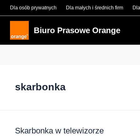
Skip
Dla osób prywatnych
Dla małych i średnich firm
Dla
to
content
Biuro Prasowe Orange
skarbonka
Skarbonka w telewizorze